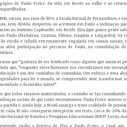
ógico de Paulo Freire. Da vida em Recife ao exílio e ao retorno
ompartilhadas.
1916, cursou, nos anos de 1930, a Escola Normal de Pernambuco, e e
ois, sem dúvida, despertou ou acentuou em Paulo a inclinação par
aram no Instituto Capibaribe, em Recife. Elza (que pouca gente sabe
om Paulo (Madalena, Cristina, Fátima, Joaquim e Lutgardes), foi
ora de escola e cidadã extremamente engajada em causas sociais, 
ua ativa participação no percurso de Paulo, na consolidação d
itária.
 afirmou que “gostaria de ser lembrado como alguém que amou as pes
ainda que, “enquanto seres humanos nos encontramos em incompl
 educação é um dos caminhos de comunhão. Um esforço e uma alegr
logicidades para ler o mundo, se compreender nele, transformar a
orosidade e do inédito-viável.”
m que todos estamos matriculados, o caminho se faz caminhando 
mudanças sociais de que tanto necessitamos. Paulo Freire morreu em
 partida e, ainda hoje, o Brasil amarga a triste realidade de possuir
3 em cada 10 não conseguem interpretar um texto. Cerca de 29% da
ituto Nacional de Estudos e Pesquisas Educacionais (INEP). Leem, m
estímulo tardio a história de Elza e Paulo Freire, o casal qu