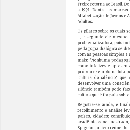
Freire retorna ao Brasil. D
a 1991. Dentre as marcas
Alfabetização de Jovens e 
Adultos.
Os pilares sobre os quais
–, e segundo ele mesmo, 
problematizadora, pois ind
pedagogia dialógica se dif
com as pessoas simples e nã
mais: “Nenhuma pedagogia
como infelizes e apresen
próprio exemplo na luta p
‘cultura do silêncio’, q
desenvolver uma consciência
silêncio também pode faz
cultura que é forçada sobre
Registre-se ainda, e fina
recolhimento e análise lev
países, cidades; contrib
acadêmicos no mestrado, 
Spigolon, o livro reúne do