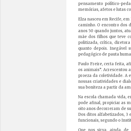
pensamento político-pedag
memórias, afetos e lutas c
Elza nasceu em Recife, em 
caminho. O encontro dos d
anos 50 quando juntos, atu
mãe dos filhos que teve c
politizada, crítica, diret
quanto depois. Inegável s
pedagógico de pauta human
Paulo Freire, certa feita,
os animais”. Acrescentou 
proeza da coletividade. A
nossas criatividades e dia
sua boniteza a partir da am
Na escola chamada vida, e
pode afinal, propiciar as 
oito anos decorreram de sua
Dos ditos alfabetizados, 
funcionais, segundo o Inst
Que nos sirva, ainda, de 