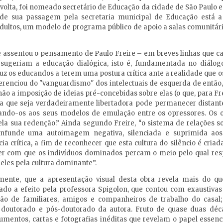
e volta, foi nomeado secretário de Educação da cidade de São Paulo 
 de sua passagem pela secretaria municipal de Educação está 
Adultos, um modelo de programa público de apoio a salas comunitár
 se assentou o pensamento de Paulo Freire – em breves linhas que 
sugeriam a educação dialógica, isto é, fundamentada no diálo
uz os educandos a terem uma postura crítica ante a realidade que os
erenciou do "vanguardismo" dos intelectuais de esquerda de então
o a imposição de ideias pré-concebidas sobre elas (o que, para Fre
 que seja verdadeiramente libertadora pode permanecer distante
tando-os aos seus modelos de emulação entre os opressores. Os 
ela sua redenção.” Ainda segundo Freire, “o sistema de relações s
ue infunde uma autoimagem negativa, silenciada e suprimida ao
 crítica, a fim de reconhecer que esta cultura do silêncio é criad
er com que os indivíduos dominados percam o meio pelo qual res
 eles pela cultura dominante”.
lmente, que a apresentação visual desta obra revela mais do q
ado a efeito pela professora Spigolon, que contou com exaustivas v
uição de familiares, amigos e companheiros de trabalho do casa
doutorado e pós-doutorado da autora. Fruto de quase duas dé
cumentos, cartas e fotografias inéditas que revelam o papel essen