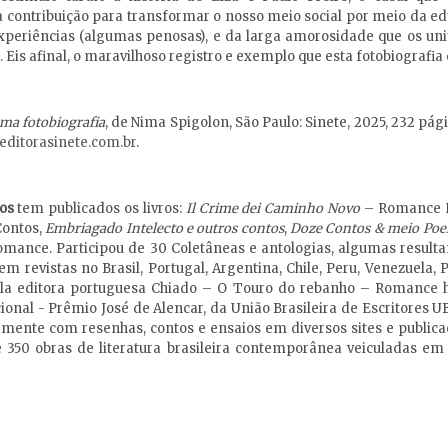
a contribuição para transformar o nosso meio social por meio da e
xperiências (algumas penosas), e da larga amorosidade que os uni
. Eis afinal, o maravilhoso registro e exemplo que esta fotobiografia
uma fotobiografia
, de Nima Spigolon, São Paulo: Sinete, 2025, 232 pági
ditorasinete.com.br
.
os
tem publicados os livros:
Il Crime dei Caminho Novo
– Romance H
ontos,
Embriagado Intelecto e outros contos
,
Doze Contos & meio Po
mance. Participou de 30 Coletâneas e antologias, algumas resulta
em revistas no Brasil, Portugal, Argentina, Chile, Peru, Venezuela
a editora portuguesa Chiado – O Touro do rebanho – Romance hi
ional - Prêmio José de Alencar, da União Brasileira de Escritores U
mente com resenhas, contos e ensaios em diversos sites e publicaç
e 350 obras de literatura brasileira contemporânea veiculadas em d