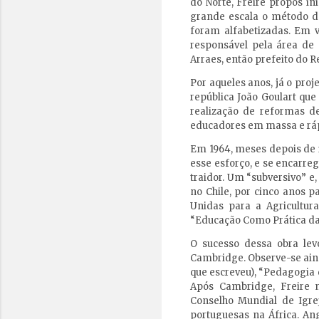
do Norte, Freire propôs in
grande escala o método de
foram alfabetizadas. Em ve
responsável pela área de
Arraes, então prefeito do R
Por aqueles anos, já o pro
república João Goulart que
realização de reformas d
educadores em massa e rápid
Em 1964, meses depois de i
esse esforço, e se encarreg
traidor. Um “subversivo” e
no Chile, por cinco anos 
Unidas para a Agricultura
“Educação Como Prática da
O sucesso dessa obra levo
Cambridge. Observe-se ainda
que escreveu), “Pedagogia 
Após Cambridge, Freire m
Conselho Mundial de Igre
portuguesas na África. An