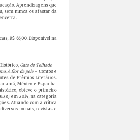
ducação. Aprendizagens que
u, sem nunca os afastar da
 encerra.
nas, R$ 65,00. Disponível na
istórico,
Gato de Telhado
–
ema
,
À flor da pele
– Contos e
ntes de Prêmios Literários.
, Panamá, México e Espanha.
stórico, obteve o primeiro
BE/RJ em 2014, na categoria
ões. Atuando com a crítica
iversos jornais, revistas e