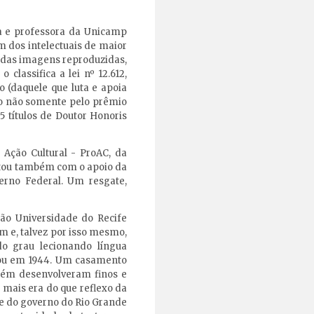
ora e professora da Unicamp
m dos intelectuais de maior
ém das imagens reproduzidas,
classifica a lei nº 12.612,
 (daquele que luta e apoia
ado não somente pelo prêmio
 títulos de Doutor Honoris
 Ação Cultural - ProAC, da
ontou também com o apoio da
verno Federal. Um resgate,
tão Universidade do Recife
em e, talvez por isso mesmo,
o grau lecionando língua
asou em 1944. Um casamento
mbém desenvolveram finos e
 mais era do que reflexo da
te do governo do Rio Grande