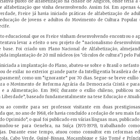
iciativa-piloto de alfabetização na cidade de Angicos, onde teria 
 alfabetização que vinha desenvolvendo. Assim foi. Em apenas 4
rdade, Freire já havia iniciado práticas de alfabetização de adu
 educação de jovens e adultos do Movimento de Cultura Popular 
ecife.
jeto educacional que os Freire vinham desenvolvendo encontrou o a
 tentava levar a efeito o seu projeto de “nacionalismo desenvolv
e base. Foi criado um Plano Nacional de Alfabetização, almej
a implantação de 20 mil núcleos (os "círculos de cultura") pelo Pa
niciada a implantação do Plano, abateu-se sobre o Brasil o nefasto 
ou de exilar no exterior grande parte da Intelligentia brasileira de
, pasmem!; como um “ignorante” por 70 dias. Segue-se breve exílio n
para o Movimento de Reforma Agrária da Democracia Cristã e par
 e a Alimentação. Em 1967, durante o exílio chileno, publicou no 
 Liberdade”, baseado fundamentalmente na tese Educação e Atualid
u ao convite para ser professor visitante em duas prestigiosa
 que, no ano de 1968, ele havia concluído a redação de seu mais fa
do Oprimido”, o qual foi publicado em várias línguas mas, publicado
udou-se para Genebra, na Suíça (1971-1979), trabalhando como
jas. Durante esse tempo, atuou como consultor em reformas ed
gola, Cabo Verde, Guiné-Bissau, Moçambique e São Tomé e Príncip