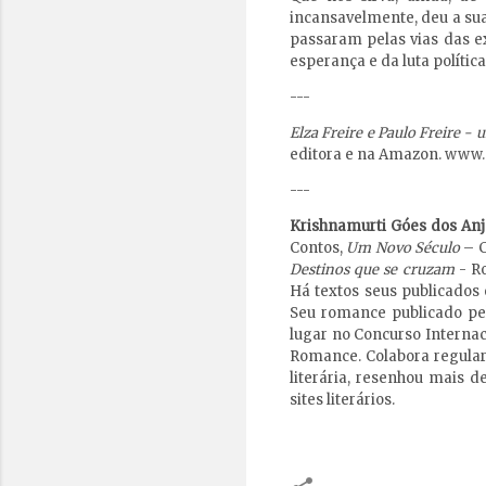
incansavelmente, deu a su
passaram pelas vias das e
esperança e da luta política
---
Elza Freire e Paulo Freire - 
editora e na Amazon.
www.e
---
Krishnamurti Góes dos Anj
Contos,
Um Novo Século
– C
Destinos que se cruzam
- Ro
Há textos seus publicados 
Seu romance publicado pel
lugar no Concurso Internac
Romance. Colabora regular
literária, resenhou mais d
sites literários.