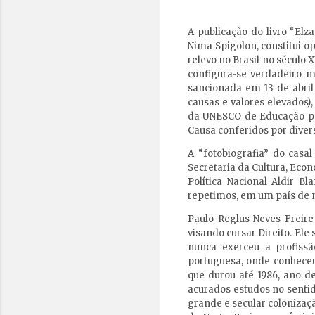
A publicação do livro “Elz
Nima Spigolon, constitui o
relevo no Brasil no século 
configura-se verdadeiro mo
sancionada em 13 de abril
causas e valores elevados)
da UNESCO de Educação par
Causa conferidos por diver
A “fotobiografia” do casa
Secretaria da Cultura, Eco
Política Nacional Aldir B
repetimos, em um país de 
Paulo Reglus Neves Freire
visando cursar Direito. Ele
nunca exerceu a profiss
portuguesa, onde conheceu
que durou até 1986, ano d
acurados estudos no sentid
grande e secular colonizaç