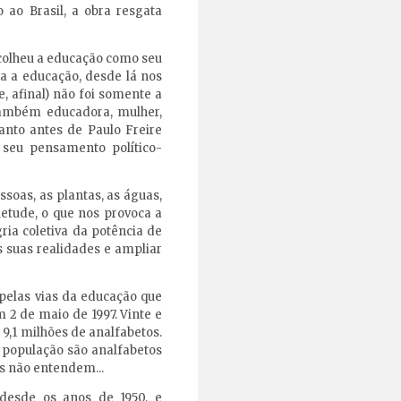
 ao Brasil, a obra resgata
scolheu a educação como seu
a a educação, desde lá nos
, afinal) não foi somente a
 também educadora, mulher,
tanto antes de Paulo Freire
e seu pensamento político-
soas, as plantas, as águas,
etude, o que nos provoca a
ia coletiva da potência de
s suas realidades e ampliar
pelas vias da educação que
 2 de maio de 1997. Vinte e
 9,1 milhões de analfabetos.
 população são analfabetos
as não entendem...
e desde os anos de 1950, e