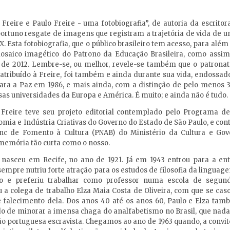
a Freire e Paulo Freire - uma fotobiografia”, de autoria da escrit
portuno resgate de imagens que registram a trajetória de vida de u
XX. Esta fotobiografia, que o público brasileiro tem acesso, para al
saico imagético do Patrono da Educação Brasileira, como assim o 
 de 2012. Lembre-se, ou melhor, revele-se também que o patronato
, atribuído à Freire, foi também e ainda durante sua vida, endoss
a a Paz em 1986, e mais ainda, com a distinção de pelo menos 35
sas universidades da Europa e América. É muito; e ainda não é tudo.
l Freire teve seu projeto editorial contemplado pelo Programa de
nomia e Indústria Criativas do Governo do Estado de São Paulo, e c
lanc de Fomento à Cultura (PNAB) do Ministério da Cultura e Go
memória tão curta como o nosso.
 nasceu em Recife, no ano de 1921. Já em 1943 entrou para a en
 sempre nutriu forte atração para os estudos de filosofia da linguag
ão e preferiu trabalhar como professor numa escola de segund
 a colega de trabalho Elza Maia Costa de Oliveira, com que se c
e falecimento dela. Dos anos 40 até os anos 60, Paulo e Elza ta
o de minorar a imensa chaga do analfabetismo no Brasil, que nada
ão portuguesa escravista. Chegamos ao ano de 1963 quando, a convi