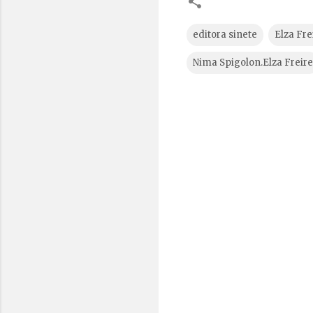
editora sinete
Elza Fre
Nima Spigolon.Elza Freire
C
o
m
e
n
t
á
r
i
o
s