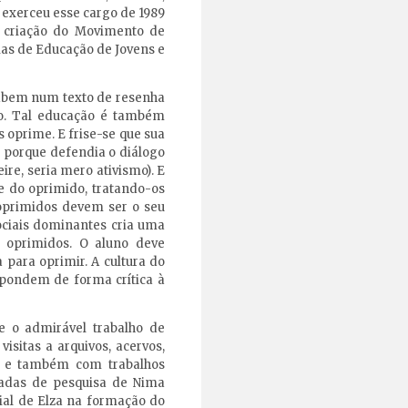
e exerceu esse cargo de 1989
a criação do Movimento de
ias de Educação de Jovens e
cabem num texto de resenha
go. Tal educação é também
 oprime. E frise-se que sua
, porque defendia o diálogo
ire, seria mero ativismo). E
 do oprimido, tratando-os
oprimidos devem ser o seu
ociais dominantes cria uma
s oprimidos. O aluno deve
a para oprimir. A cultura do
pondem de forma crítica à
ue o admirável trabalho de
isitas a arquivos, acervos,
l; e também com trabalhos
cadas de pesquisa de Nima
cial de Elza na formação do