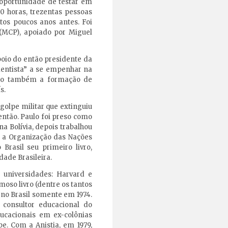
a oportunidade de testar em
0 horas, trezentas pessoas
ltos poucos anos antes. Foi
(MCP), apoiado por Miguel
poio do então presidente da
imentista” a se empenhar na
ando também a formação de
ís.
golpe militar que extinguiu
 então. Paulo foi preso como
a Bolívia, depois trabalhou
a a Organização das Nações
Brasil seu primeiro livro,
ade Brasileira.
s universidades: Harvard e
moso livro (dentre os tantos
 no Brasil somente em 1974.
 consultor educacional do
ucacionais em ex-colônias
e. Com a Anistia, em 1979,