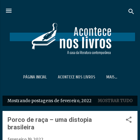
Pular para o conteúdo principal
PÁGINA INICIAL
ACONTECE NOS LIVROS
MAIS…
Mostrando postagens de fevereiro, 2022
MOSTRAR TUDO
P
o
s
Porco de raça – uma distopia
t
brasileira
a
fevereiro 19, 2022