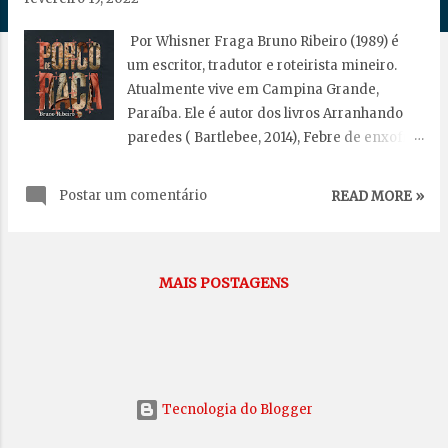
g
e
Por Whisner Fraga Bruno Ribeiro (1989) é
n
um escritor, tradutor e roteirista mineiro.
s
Atualmente vive em Campina Grande,
Paraíba. Ele é autor dos livros Arranhando
paredes ( Bartlebee, 2014), Febre de enxofre
(Penalux, 2016), Glitter (Moinhos, 2018),
Zumbis (Enclave, 2019), Bartolomeu (Ed. Do
Postar um comentário
READ MORE »
Autor, 2019), Como usar um pesadelo (Caos &
Letras, 2020) e Porco de raça (DarkSide,
2021). Em 2018 foi finalista do I Prêmio
Kindle de Literatura, em 2020 venceu o
MAIS POSTAGENS
primeiro prêmio Todavia de não Ficção com
um livro reportagem e o primeiro prêmio
Machado DarkSide. Esta edição do romance
Porco de raça conta com as ilustrações de
Vagner Willian. O narrador do livro é um
Tecnologia do Blogger
professor paraibano desempregado, negro,