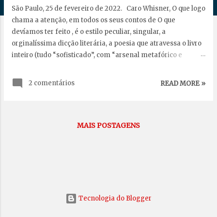
g
São Paulo, 25 de fevereiro de 2022. Caro Whisner, O que logo
e
chama a atenção, em todos os seus contos de O que
n
devíamos ter feito , é o estilo peculiar, singular, a
s
orginalíssima dicção literária, a poesia que atravessa o livro
inteiro (tudo “sofisticado”, com “arsenal metafórico e
simbólico”, como diz Jamil Snege no prefácio), episódios
muitas vezes cruéis (“espécie de cadeia de explosões”),
2 comentários
READ MORE »
histórias marcadas quase todas pela incerteza dos
narradores e personagens, pela indecisão, pelo medo, tudo
reflexo da vida perversa atual. Um trabalho primoroso.
Também a estrutura do livro (a sequência dos textos) está
MAIS POSTAGENS
muito bem organizada, quase circular, início e fim com as
dores da pandemia, a interlocução com a companheira
Helena do narrador, entremeada com narrativas em que ela
não é citada, um certo intervalo que traz outro tom, ainda
bem pessoal, ao texto. São incontáveis as analogias e
metáforas e outras figuras de linguagem e achados
Tecnologia do Blogger
literários bastante o...