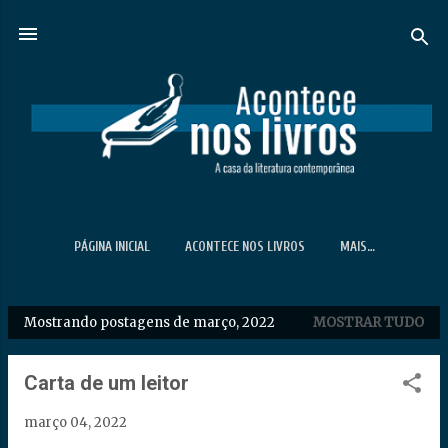
Pular para o conteúdo principal
PÁGINA INICIAL
ACONTECE NOS LIVROS
MAIS…
Mostrando postagens de março, 2022
MOSTRAR TUDO
P
o
s
Carta de um leitor
t
março 04, 2022
a