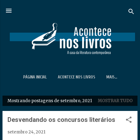
Pular para o conteúdo principal
PÁGINA INICIAL
ACONTECE NOS LIVROS
MAIS…
Mostrando postagens de setembro, 2021
MOSTRAR TUDO
P
o
s
Desvendando os concursos literários
t
setembro 24, 2021
a