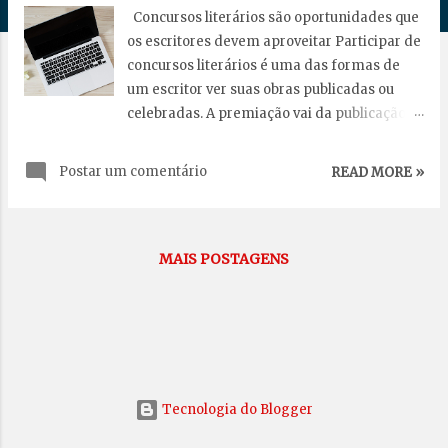
g
Concursos literários são oportunidades que
e
os escritores devem aproveitar Participar de
n
concursos literários é uma das formas de
s
um escritor ver suas obras publicadas ou
celebradas. A premiação vai da publicação
da obra a valores em dinheiro, recompensas
que desempenham o papel de
Postar um comentário
READ MORE »
reconhecimento do valor literário da obra.
Eles são importantes e podem ajudar a
impulsionar a carreira de um escritor
estreante ou com livros publicados. Por isso
MAIS POSTAGENS
mesmo, ao decidir inscrever alguma das
suas obras em um concurso literário, é
melhor ficar atento a alguns detalhes para
não desperdiçar a oportunidade. Se você é
um escritor em busca da primeira
publicação ou de uma oportunidade para se
Tecnologia do Blogger
fortalecer no cenário literário, talvez este