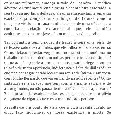
enfisema pulmonar, ameaça a vida de Leandro. O médico
adverte-o firmemente que a causa evidente está associada a
seu tabagismo. Eis o deflagrar de uma situação limite em uma
existência já complicada em função de fatores como o
desgaste vivido num casamento de mais de uma década, e a
conturbada relação extraconjugal que ele mantém
ocultamente com uma jovem bem mais nova do que ele.
Tal conjuntura tem o poder de trazer à tona uma série de
reflexões sobre os caminhos que ele trilhou em sua existência.
Como deixou-se estar vegetando numa rotina monótona no
trabalho como tradutor sem outras perspectivas profissionais?
Como aquele grande amor pela esposa Marisa degenerou em
relação de mera aparência, indiferença e falta de diálogo? Por
quê não consegue estabelecer uma amizade íntima e amorosa
com o filho Bernardo que vai entrando na adolescência? Como
sintetizar se a relação que tem com a amante Sabrina é de
amor genuíno, ou não passa de mera válvula de escape sexual?
E como afinal, resolver todas essas questões sem o alívio
enganoso do cigarro que o está matando aos poucos?
Ressalte-se um ponto de vista que a obra levanta quanto ao
único fato indubitável de nossa existência. A morte. Se