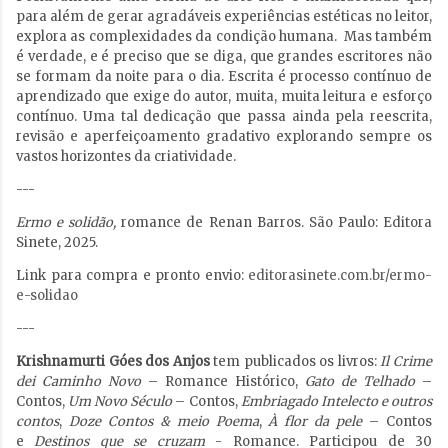
para além de gerar agradáveis experiências estéticas no leitor,
explora as complexidades da condição humana. Mas também
é verdade, e é preciso que se diga, que grandes escritores não
se formam da noite para o dia. Escrita é processo contínuo de
aprendizado que exige do autor, muita, muita leitura e esforço
contínuo. Uma tal dedicação que passa ainda pela reescrita,
revisão e aperfeiçoamento gradativo explorando sempre os
vastos horizontes da criatividade.
---
Ermo e solidão,
romance de Renan Barros. São Paulo: Editora
Sinete, 2025.
Link para compra e pronto envio:
editorasinete.com.br/ermo-
e-solidao
---
Krishnamurti Góes dos Anjos
tem publicados os livros:
Il Crime
dei Caminho Novo
– Romance Histórico,
Gato de Telhado
–
Contos,
Um Novo Século
– Contos,
Embriagado Intelecto e outros
contos
,
Doze Contos & meio Poema
,
À flor da pele
– Contos
e
Destinos que se cruzam
- Romance. Participou de 30