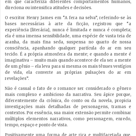
em que caracteriza diferentes comportamentos humanos,
direciona ou intensifica atitudes e decisões.
O escritor Henry James em “A fera na selva”, referindo-se às
bases necessárias à arte da ficção, registrou que “a
experiência [literária], nunca é limitada e nunca é completa;
ela é uma imensa sensibilidade, uma espécie de vasta teia de
aranha, da mais fina seda, suspensa no quarto de nossa
consciência, apanhando qualquer partícula do ar em seu
tecido. É a própria atmosfera da mente; e quando a mente é
imaginativa – muito mais quando acontece de ela ser a mente
de um gênio – ela leva para si mesma os mais tênues vestígios
de vida, ela converte as próprias pulsações do ar em
revelações”.
Não é casual o fato de o romance ser considerado o gênero
mais complexo e ambicioso da narrativa. Seu ápice porque,
diferentemente da crônica, do conto ou da novela, propicia
investigações mais detalhadas de personagens, tramas e
contextos. Por essência, sua maior extensão permite combinar
múltiplos elementos narrativos, como personagem, enredo,
tempo, espaço e ponto de vista.
Positivamente uma forma de arte rica e multifacetada que,