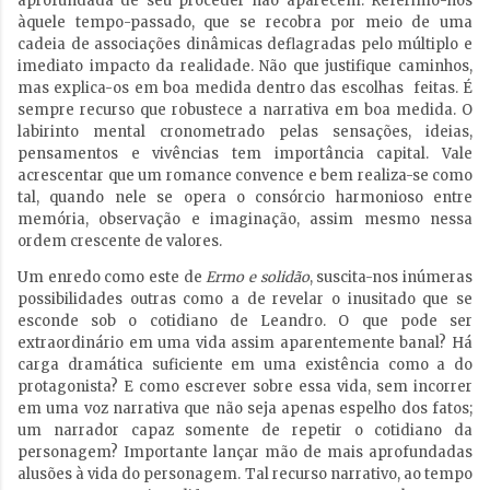
aprofundada de seu proceder não aparecem. Referimo-nos
àquele tempo-passado, que se recobra por meio de uma
cadeia de associações dinâmicas deflagradas pelo múltiplo e
imediato impacto da realidade. Não que justifique caminhos,
mas explica-os em boa medida dentro das escolhas feitas. É
sempre recurso que robustece a narrativa em boa medida. O
labirinto mental cronometrado pelas sensações, ideias,
pensamentos e vivências tem importância capital. Vale
acrescentar que um romance convence e bem realiza-se como
tal, quando nele se opera o consórcio harmonioso entre
memória, observação e imaginação, assim mesmo nessa
ordem crescente de valores.
Um enredo como este de
Ermo e solidão
, suscita-nos inúmeras
possibilidades outras como a de revelar o inusitado que se
esconde sob o cotidiano de Leandro. O que pode ser
extraordinário em uma vida assim aparentemente banal? Há
carga dramática suficiente em uma existência como a do
protagonista? E como escrever sobre essa vida, sem incorrer
em uma voz narrativa que não seja apenas espelho dos fatos;
um narrador capaz somente de repetir o cotidiano da
personagem? Importante lançar mão de mais aprofundadas
alusões à vida do personagem. Tal recurso narrativo, ao tempo