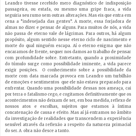
Leandro tivesse recebido mero diagnóstico de indisposição
passageira, ou estafa, ou mesmo uma gripe fraca, a vida
seguiria seu rumo sem outras alterações. Mas eis que entra em
cena a “indesejada das gentes”. A morte, essa forjadora de
almas no dizer e pensar de alguns. Para muitos de nós, a vida
não passa de eterno vale de lágrimas. Para outros, há algum
propósito, algum sentido nesse eterno ciclo de nascimento e
morte do qual ninguém escapa. Aí o eterno enigma que não
encaramos de frente, sequer nos damos ao trabalho de pensar
com profundidade sobre. Entretanto, quando a proximidade
do túmulo surge como possibilidade iminente, a vida parece
exigir posições. O conhecimento sobre a possibilidade da
morte com data marcada provoca em Leandro um turbilhão
de emoções e sentimentos que ele não estava preparado para
enfrentar. Quando uma possibilidade dessas nos ameaça, cai
por terra o fatalismo cego, e cogitamos definitivamente que os
acontecimentos não deixam de ser, em boa medida, reflexo de
nossos atos e escolhas, sujeitos que estamos à íntima
concatenação de causa e efeito. Mas aí já entramos no âmbito
da investigação de realidades que transcendem a experiência
sensível através da reflexão a respeito da natureza primacial
do ser. A obra não desce a tanto.