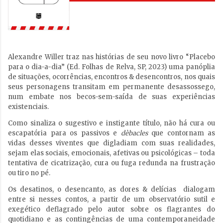
Alexandre Willer traz nas histórias de seu novo livro “Placebo
para o dia-a-dia” (Ed. Folhas de Relva, SP, 2023) uma panóplia
de situações, ocorrências, encontros & desencontros, nos quais
seus personagens transitam em permanente desassossego,
num embate nos becos-sem-saída de suas experiências
existenciais.
Como sinaliza o sugestivo e instigante título, não há cura ou
escapatória para os passivos e
dèbacles
que contornam as
vidas desses viventes que digladiam com suas realidades,
sejam elas sociais, emocionais, afetivas ou psicológicas – toda
tentativa de cicatrização, cura ou fuga redunda na frustração
ou tiro no pé.
Os desatinos, o desencanto, as dores & delícias dialogam
entre si nesses contos, a partir de um observatório sutil e
exegético deflagrado pelo autor sobre os flagrantes do
quotidiano e as contingências de uma contemporaneidade