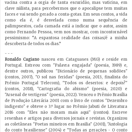
vacina contra a orgia de tanta escuridão, mas vaticina, em
clave niilista, para percebermos que o apocalipse tem muitas
faces e vai sendo gerado a conta-gotas. Em seus contos, a vida
como ela é, é desvelada como numa sequência de
palimpsestos, cada camada está a indicar que o autor, assim
como Fernando Pessoa, vem nos mostrar, com incontornável
pessimismo: “A espantosa realidade das coisas/é a minha
descoberta de todos os dias.”
- - -
Ronaldo Cagiano
nasceu em Cataguases (MG) e reside em
Portugal. Estreou com "Palavra engajada" (poesia, 1989) e,
dentre outros, publicou "Dicionário de pequenas solidões"
(contos, 2007), "O sol nas feridas" (poesia, 2013, finalista do
Prémio Portugal Telecom), "Todos os desertos: e depois?"
(contos, 2018), "Cartografia do abismo" (poesia, 2020) e
"Arsenal de vertigens" (poesia, 2022). Venceu o Prêmio Brasília
de Produção Literária 2001 com o livro de contos "Dezembro
indigesto" e obteve o 3.º lugar no Prêmio Jabuti de Literatura
2016 com "Eles não moram mais aqui" (contos). Escreve
resenhas e artigos para diversos jornais e revistas. Organizou
as coletâneas "Poetas mineiros em Brasilia" (2001), "Antologia
do conto brasiliense" (2004) e "Todas as gerações - O conto