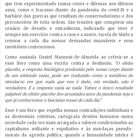
que tem experimentado tantas crises e dilemas nos últimos
anos, como o fracasso diante da pandemia da covid-19 e a
barbárie das guerras que resultam do conservadorismo e dos
preconceitos de toda ordem. São tensões que compõem um
cenário de desafio e estranhezas, indicando que viver é
sempre um exercício contra o caos e a morte, tarefa de Sísifo a
renovar a cada dia nossas demandas insanáveis e seus
inevitáveis contenciosos.
Como assinala Daniel Manzoni-de-Almeida ao referir-se a
esse livro como uma escrita contra a desilusão,
“O efeito
placebo, a resposta fisiológica produzida pelo nosso corpo diante
de um estímulo vazio, pode ser traduzido como a metáfora do
simulacro em que nada que nos é dado, em verdade, não é
verdadeiro. É a resposta vazia ao nada. Talvez o único resultado
palpável do efeito placebo dos arrastados anos da pandemia seja o
que já conhecemos: o fascismo nosso de cada dia.”
Esse é um livro que espelha nossas contradições individuais e
as dicotomias coletivas, cartografa desvios humanos numa
sociedade cada vez mais arraigada a valores condicionados ao
capitalismo aviltante e espoliativo e às mordaças pseudo-
morais da agenda política, quando a humanidade inteira é