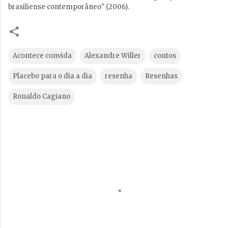
brasiliense contemporâneo" (2006).
Acontece convida
Alexandre Willer
contos
Placebo para o dia a dia
resenha
Resenhas
Ronaldo Cagiano
C
o
m
e
n
t
á
r