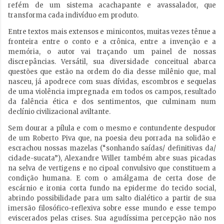
refém de um sistema acachapante e avassalador, que
transforma cada indivíduo em produto.
Entre textos mais extensos e minicontos, muitas vezes tênue a
fronteira entre o conto e a crônica, entre a invenção e a
memória, o autor vai traçando um painel de nossas
discrepâncias. Versátil, sua diversidade conceitual abarca
questões que estão na ordem do dia desse milênio que, mal
nasceu, já apodrece com suas dívidas, escombros e sequelas
de uma violência impregnada em todos os campos, resultado
da falência ética e dos sentimentos, que culminam num
declínio civilizacional aviltante.
Sem dourar a pílula e com o mesmo e contundente despudor
de um Roberto Piva que, na poesia deu porrada na solidão e
escrachou nossas mazelas (“sonhando saídas/ definitivas da/
cidade-sucata”), Alexandre Willer também abre suas picadas
na selva de vertigens e no cipoal convulsivo que constituem a
condição humana. E com o amálgama de certa dose de
escárnio e ironia corta fundo na epiderme do tecido social,
abrindo possibilidade para um salto dialético a partir de sua
imersão filosófico-reflexiva sobre esse mundo e esse tempo
eviscerados pelas crises. Sua agudíssima percepção não nos