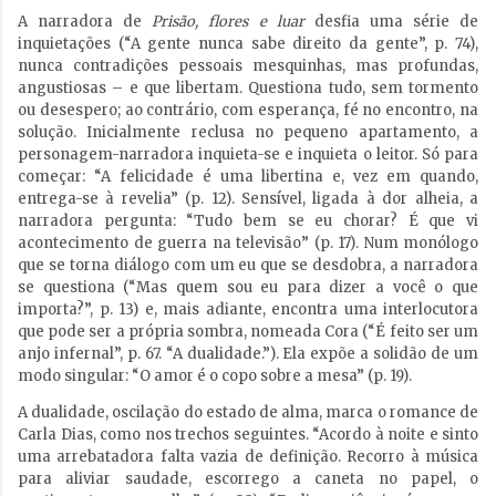
A narradora de
Prisão, flores e luar
desfia uma série de
inquietações (“A gente nunca sabe direito da gente”, p. 74),
nunca contradições pessoais mesquinhas, mas profundas,
angustiosas – e que libertam. Questiona tudo, sem tormento
ou desespero; ao contrário, com esperança, fé no encontro, na
solução. Inicialmente reclusa no pequeno apartamento, a
personagem-narradora inquieta-se e inquieta o leitor. Só para
começar: “A felicidade é uma libertina e, vez em quando,
entrega-se à revelia” (p. 12). Sensível, ligada à dor alheia, a
narradora pergunta: “Tudo bem se eu chorar? É que vi
acontecimento de guerra na televisão” (p. 17). Num monólogo
que se torna diálogo com um eu que se desdobra, a narradora
se questiona (“Mas quem sou eu para dizer a você o que
importa?”, p. 13) e, mais adiante, encontra uma interlocutora
que pode ser a própria sombra, nomeada Cora (“É feito ser um
anjo infernal”, p. 67. “A dualidade.”). Ela expõe a solidão de um
modo singular: “O amor é o copo sobre a mesa” (p. 19).
A dualidade, oscilação do estado de alma, marca o romance de
Carla Dias, como nos trechos seguintes. “Acordo à noite e sinto
uma arrebatadora falta vazia de definição. Recorro à música
para aliviar saudade, escorrego a caneta no papel, o