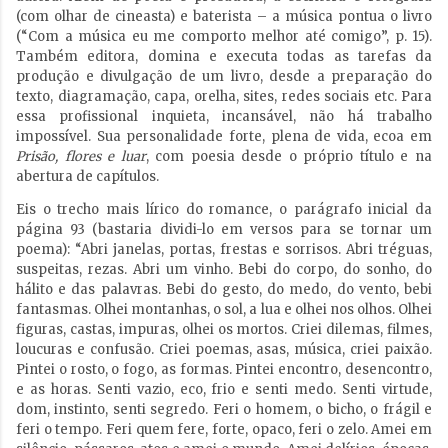
(com olhar de cineasta) e baterista – a música pontua o livro
(“Com a música eu me comporto melhor até comigo”, p. 15).
Também editora, domina e executa todas as tarefas da
produção e divulgação de um livro, desde a preparação do
texto, diagramação, capa, orelha, sites, redes sociais etc. Para
essa profissional inquieta, incansável, não há trabalho
impossível. Sua personalidade forte, plena de vida, ecoa em
Prisão, flores e luar
, com poesia desde o próprio título e na
abertura de capítulos.
Eis o trecho mais lírico do romance, o parágrafo inicial da
página 93 (bastaria dividi-lo em versos para se tornar um
poema): “Abri janelas, portas, frestas e sorrisos. Abri tréguas,
suspeitas, rezas. Abri um vinho. Bebi do corpo, do sonho, do
hálito e das palavras. Bebi do gesto, do medo, do vento, bebi
fantasmas. Olhei montanhas, o sol, a lua e olhei nos olhos. Olhei
figuras, castas, impuras, olhei os mortos. Criei dilemas, filmes,
loucuras e confusão. Criei poemas, asas, música, criei paixão.
Pintei o rosto, o fogo, as formas. Pintei encontro, desencontro,
e as horas. Senti vazio, eco, frio e senti medo. Senti virtude,
dom, instinto, senti segredo. Feri o homem, o bicho, o frágil e
feri o tempo. Feri quem fere, forte, opaco, feri o zelo. Amei em