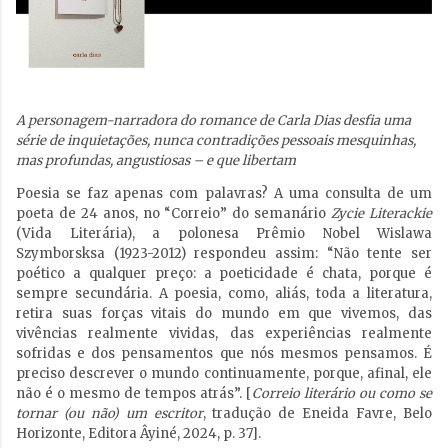
A personagem-narradora do romance de Carla Dias desfia uma
série de inquietações, nunca contradições pessoais mesquinhas,
mas profundas, angustiosas – e que libertam
Poesia se faz apenas com palavras? A uma consulta de um
poeta de 24 anos, no “Correio” do semanário
Zycie Literackie
(Vida Literária), a polonesa Prêmio Nobel Wislawa
Szymborsksa (1923-2012) respondeu assim: “Não tente ser
poético a qualquer preço: a poeticidade é chata, porque é
sempre secundária. A poesia, como, aliás, toda a literatura,
retira suas forças vitais do mundo em que vivemos, das
vivências realmente vividas, das experiências realmente
sofridas e dos pensamentos que nós mesmos pensamos. É
preciso descrever o mundo continuamente, porque, afinal, ele
não é o mesmo de tempos atrás”. [
Correio literário ou como se
tornar (ou não) um escritor
, tradução de Eneida Favre, Belo
Horizonte, Editora Âyiné, 2024, p. 37].