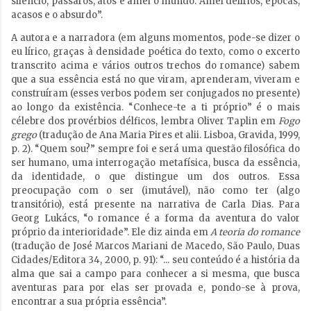
silêncio, pássaros, atos e amei o mundo. Amei delírios, épocas,
acasos e o absurdo”.
A autora e a narradora (em alguns momentos, pode-se dizer o
eu lírico, graças à densidade poética do texto, como o excerto
transcrito acima e vários outros trechos do romance) sabem
que a sua essência está no que viram, aprenderam, viveram e
construíram (esses verbos podem ser conjugados no presente)
ao longo da existência. “Conhece-te a ti próprio” é o mais
célebre dos provérbios délficos, lembra Oliver Taplin em
Fogo
grego
(tradução de Ana Maria Pires et alii. Lisboa, Gravida, 1999,
p. 2). “Quem sou?” sempre foi e será uma questão filosófica do
ser humano, uma interrogação metafísica, busca da essência,
da identidade, o que distingue um dos outros. Essa
preocupação com o ser (imutável), não como ter (algo
transitório), está presente na narrativa de Carla Dias. Para
Georg Lukács, “o romance é a forma da aventura do valor
próprio da interioridade”. Ele diz ainda em
A teoria do romance
(tradução de José Marcos Mariani de Macedo, São Paulo, Duas
Cidades/Editora 34, 2000, p. 91): “... seu conteúdo é a história da
alma que sai a campo para conhecer a si mesma, que busca
aventuras para por elas ser provada e, pondo-se à prova,
encontrar a sua própria essência”.