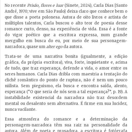
No recente
Prisão, flores e luar
(Sinete, 2024), Carla Dias [Santo
André, 1970; vive em São Paulo] deixa claro que conhece bem o
que disse a poeta polonesa. Autora de oito livros e artista de
múltiplos talentos, Carla buscou o alto teor de poesia desse
romance curto, denso, na experiência de vida. Essa é a fonte
do vigor poético que a escritora expressa, num grande
mergulho em busca do eu, por meio de sua personagem-
narradora, quase um
alter ego
da autora.
Trata-se de uma narrativa bonita (igualmente, a edição
gráfica, da própria escritora), viva, forte, inquietante e, acima
de tudo, que traz esperança, defende a vida, o amor entre os
seres humanos. Carla Dias dribla com maestria a tentação do
clichê romântico do ponto de ruptura, não é nem um pouco
niilista. Sem pieguismo, ela busca e encontra saída, alento,
esperança (“O que seria de nós sem a tal esperança?”, p. 19). A
instabilidade existencial da narradora não traz desordem
mental ou desalento sem alternativa. É firme em sua lucidez,
nunca vacilante.
Essa atmosfera do romance e a determinação da
personagem-narradora têm sua raiz na personalidade da
autora. Além de poeta e prosadora, a escritora é fotógrafa