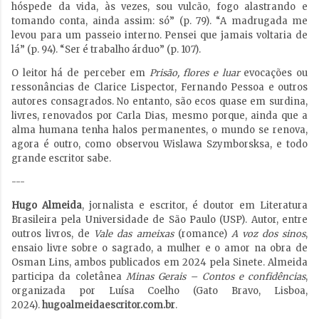
hóspede da vida, às vezes, sou vulcão, fogo alastrando e
tomando conta, ainda assim: só” (p. 79). “A madrugada me
levou para um passeio interno. Pensei que jamais voltaria de
lá” (p. 94). “Ser é trabalho árduo” (p. 107).
O leitor há de perceber em
Prisão, flores e luar
evocações ou
ressonâncias de Clarice Lispector, Fernando Pessoa e outros
autores consagrados. No entanto, são ecos quase em surdina,
livres, renovados por Carla Dias, mesmo porque, ainda que a
alma humana tenha halos permanentes, o mundo se renova,
agora é outro, como observou Wislawa Szymborsksa, e todo
grande escritor sabe.
---
Hugo Almeida
, jornalista e escritor, é doutor em Literatura
Brasileira pela Universidade de São Paulo (USP). Autor, entre
outros livros, de
Vale das ameixas
(romance)
A voz dos sinos
,
ensaio livre sobre o sagrado, a mulher e o amor na obra de
Osman Lins, ambos publicados em 2024 pela Sinete. Almeida
participa da coletânea
Minas Gerais – Contos e confidências
,
organizada por Luísa Coelho (Gato Bravo, Lisboa,
2024).
hugoalmeidaescritor.com.br
.