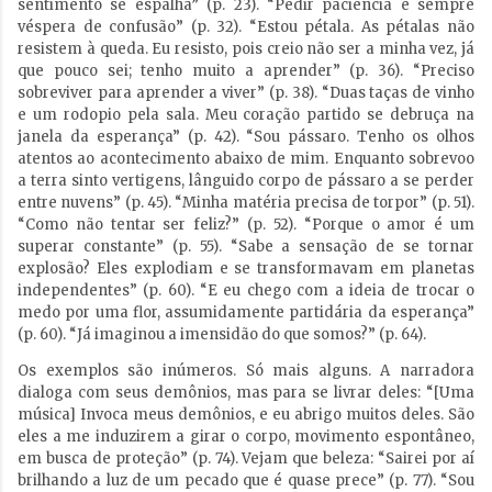
sentimento se espalha” (p. 23). “Pedir paciência é sempre
véspera de confusão” (p. 32). “Estou pétala. As pétalas não
resistem à queda. Eu resisto, pois creio não ser a minha vez, já
que pouco sei; tenho muito a aprender” (p. 36). “Preciso
sobreviver para aprender a viver” (p. 38). “Duas taças de vinho
e um rodopio pela sala. Meu coração partido se debruça na
janela da esperança” (p. 42). “Sou pássaro. Tenho os olhos
atentos ao acontecimento abaixo de mim. Enquanto sobrevoo
a terra sinto vertigens, lânguido corpo de pássaro a se perder
entre nuvens” (p. 45). “Minha matéria precisa de torpor” (p. 51).
“Como não tentar ser feliz?” (p. 52). “Porque o amor é um
superar constante” (p. 55). “Sabe a sensação de se tornar
explosão? Eles explodiam e se transformavam em planetas
independentes” (p. 60). “E eu chego com a ideia de trocar o
medo por uma flor, assumidamente partidária da esperança”
(p. 60). “Já imaginou a imensidão do que somos?” (p. 64).
Os exemplos são inúmeros. Só mais alguns. A narradora
dialoga com seus demônios, mas para se livrar deles: “[Uma
música] Invoca meus demônios, e eu abrigo muitos deles. São
eles a me induzirem a girar o corpo, movimento espontâneo,
em busca de proteção” (p. 74). Vejam que beleza: “Sairei por aí
brilhando a luz de um pecado que é quase prece” (p. 77). “Sou