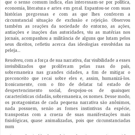
que o senso comum indica, elas interessam-se por política,
economia, literatura e artes em geral. Espantou-se com suas
histórias pregressas e com as que lhes conferem a
circunstancial situação de exclusão e rejeição. Observou
também as reações da sociedade do entorno, as ações,
antiações e inações das autoridades, viu as matérias nos
jornais, acompanhou a militância de alguns que lutam pelos
seus direitos, refletiu acerca das ideologias envolvidas na
peleja…
Resolveu, com a força de sua narrativa, dar visibilidade a esses
invisibilizados que proliferam pelas ruas do país,
sobremaneira nas grandes cidades, a fim de mitigar o
preconceito que recai sobre eles e, assim, humanizá-los.
Ironicamente, com o fito de delatar tal estado de
despertencimento social, despojou-os de quaisquer
características cidadãs, sobremaneira, os nomes. Desse modo,
os protagonistas de cada pequena narrativa são anônimos,
nada possuem, senão as fomes instintivas da espécie,
transpostas com a crueza de suas manifestações mais
fisiológicas, quase animalizadas, pois que circunstanciadas
num