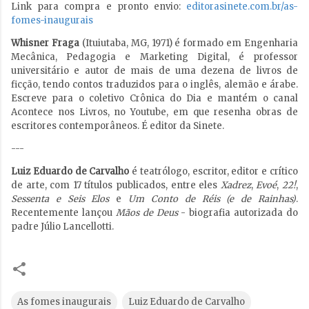
Link para compra e pronto envio:
editorasinete.com.br/as-
fomes-inaugurais
Whisner Fraga
(Ituiutaba, MG, 1971) é formado em Engenharia
Mecânica, Pedagogia e Marketing Digital, é professor
universitário e autor de mais de uma dezena de livros de
ficção, tendo contos traduzidos para o inglês, alemão e árabe.
Escreve para o coletivo Crônica do Dia e mantém o canal
Acontece nos Livros, no Youtube, em que resenha obras de
escritores contemporâneos. É editor da Sinete.
---
Luiz Eduardo de Carvalho
é teatrólogo, escritor, editor e crítico
de arte, com 17 títulos publicados, entre eles
Xadrez
,
Evoé
,
22!
,
Sessenta e Seis Elos
e
Um Conto de Réis (e de Rainhas)
.
Recentemente lançou
Mãos de Deus
- biografia autorizada do
padre Júlio Lancellotti.
As fomes inaugurais
Luiz Eduardo de Carvalho