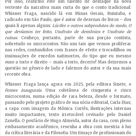
Por isso, reafirmo este um talento de destaque na nova
vertente da narrativa mais curta do que o conto tradicional:
Whisner Fraga, nascido lá em Minas Gerais, Ituiutaba, e
radicado em São Paulo, que é autor de dezenas de livros – dos
quais li apenas alguns:
Lúcifer e outros subprodutos do medo
,
O
que devíamos ter feito
,
Usufruto de demônios
e
Usufruto de
ruínas
. Conheço, portanto, parte de sua porção contista,
sobretudo os microcontos. Não uns tais que vemos proliferar
nas redes, confundidos com frases de efeito e trocadilhos ou
insinuações de enredos natimortos, do tipo que eu mesmo
ouso a torto e direito – mais a torto, decerto! Mas deixemos a
questão no gênero de lado e falemos do autor e da sua mais
recente obra.
Whisner Fraga lança agora em 2025, pela editora Sinete, o
Fomes inaugurais
. Uma coletânea de cinquenta e cinco
microcontos, numa edição de rara beleza, desde o formato,
passando pelo projeto gráfico de sua sócia editorial, Carla Dias;
a capa com imagem da Mônica Cortês, ilustrações internas
muito impactantes, texto irretocável revisado pelo Daniel
Zanella. O posfácio de Hugo Almeida, autor da casa, com pleno
embasamento acadêmico, resenha a obra com mestria à luz
da crítica literária e da Filosofia. Um timaço de profissionais do