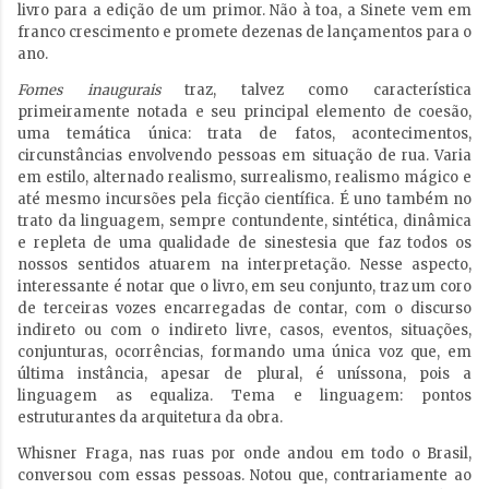
livro para a edição de um primor. Não à toa, a Sinete vem em
franco crescimento e promete dezenas de lançamentos para o
ano.
Fomes inaugurais
traz, talvez como característica
primeiramente notada e seu principal elemento de coesão,
uma temática única: trata de fatos, acontecimentos,
circunstâncias envolvendo pessoas em situação de rua. Varia
em estilo, alternado realismo, surrealismo, realismo mágico e
até mesmo incursões pela ficção científica. É uno também no
trato da linguagem, sempre contundente, sintética, dinâmica
e repleta de uma qualidade de sinestesia que faz todos os
nossos sentidos atuarem na interpretação. Nesse aspecto,
interessante é notar que o livro, em seu conjunto, traz um coro
de terceiras vozes encarregadas de contar, com o discurso
indireto ou com o indireto livre, casos, eventos, situações,
conjunturas, ocorrências, formando uma única voz que, em
última instância, apesar de plural, é uníssona, pois a
linguagem as equaliza. Tema e linguagem: pontos
estruturantes da arquitetura da obra.
Whisner Fraga, nas ruas por onde andou em todo o Brasil,
conversou com essas pessoas. Notou que, contrariamente ao