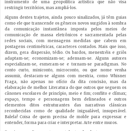
instrumento de uma geopolítica artística que não visa
restringir territórios, mas ampliá-los.
Alguns destes trajetos, ainda pouco sinalizados, já têm guias
como ele que transcende os gêneros novos surgidos à sombra
da comunicação instantânea imposta pelos meios de
comunicação de massa eletrônicos e sacramentada pelas
redes sociais, com mensagens medidas que cabem em
postagens centimétricas, caracteres contados. Mais que isso,
dizem, gera dispersão, tédio. Os bardos, menestréis e griôs
adaptam-se; economizam-se; adensam-se. Alguns autores
especializam-se, esmeram-se e tornam-se paradigmas. No
conto curto, miniconto, microconto, ou que nome venha
assumir, destacam-se alguns com mestria, como Whisner
Fraga, não apenas no ofício da dita concisão, mas da
elaboração de melhor Literatura do que outros que seguem os
cânones escolares de princípio, meio e fim; conflito e clímax;
espaço, tempo e personagens bem delineados e outros
elementos ditos estruturantes das narrativas clássicas
reconhecidas como de qualidade inigualável, insuperável.
Balela! Coisa de quem precisa de molde para expressar e
entender, forma para criar e interpretar. Arte entre muros.